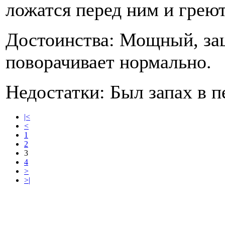
ложатся перед ним и греютс
Достоинства: Мощный, за
поворачивает нормально.
Недостатки: Был запах в п
|<
<
1
2
3
4
>
>|